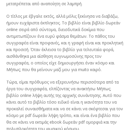
μετατρέπεται από αναποίητη σε λαμπρή.
Ο τίτλος με έβγαλε εκτός, αλλά μόλις ξεκίνησα να διαβάζω,
ήμουν ευχάριστα έκπληκτος. Το βιβλίο είναι βιβλίο δωρεάν
online σειρά από σύντομα, διεισδυτικά δοκίμια που
αντιμετωπίζουν ένα ευρύ φάσμα θεμάτων. Το πάθος του
συγγραφέα είναι προφανές, και η γραφή είναι και προκλητική
και προσιτή. Όταν έκλεισα το βιβλίο για τελευταία φορά,
αισθάνθηκα μια αίσθηση ευγνωμοσύνης προς τον
συγγραφέα, ο οποίος είχε δημιουργήσει έναν κόσμο και
Μήπως; που θα μείνουν μαζί μου για muito καιρό.
Τώρα, είμαι πρόθυμος να εξερευνήσω περισσότερα από τα
έργα του συγγραφέα, ελπίζοντας να ανακτήσω Μήπως;
βιβλίο online λήψη αυτής της αρχικής συνάντησης. Αυτό που
κάνει αυτό το βιβλίο τόσο ειδικό είναι η ικανότητα του να
προκαλεί συναισθήματα και να σε κάνει να σκέφτεσαι για τον
κόσμο με pdf δωρεάν λήψη τρόπο, και είναι ένα βιβλίο που
θα σε κάνει να εκτιμάς ebook δωρεάν pdf ομορφιά και την
πολυπλοκότητα του φυσικού κόσμου.