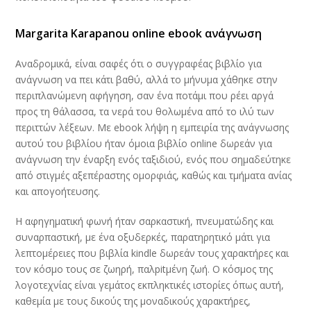
Margarita Karapanou online ebook ανάγνωση
Αναδρομικά, είναι σαφές ότι ο συγγραφέας βιβλίο για
ανάγνωση να πει κάτι βαθύ, αλλά το μήνυμα χάθηκε στην
περιπλανώμενη αφήγηση, σαν ένα ποτάμι που ρέει αργά
προς τη θάλασσα, τα νερά του θολωμένα από το ιλύ των
περιττών λέξεων. Με ebook λήψη η εμπειρία της ανάγνωσης
αυτού του βιβλίου ήταν όμοια βιβλίο online δωρεάν για
ανάγνωση την έναρξη ενός ταξιδιού, ενός που σημαδεύτηκε
από στιγμές αξεπέραστης ομορφιάς, καθώς και τμήματα ανίας
και απογοήτευσης.
Η αφηγηματική φωνή ήταν σαρκαστική, πνευματώδης και
συναρπαστική, με ένα οξυδερκές, παρατηρητικό μάτι για
λεπτομέρειες που βιβλία kindle δωρεάν τους χαρακτήρες και
τον κόσμο τους σε ζωηρή, παλpitμένη ζωή. Ο κόσμος της
λογοτεχνίας είναι γεμάτος εκπληκτικές ιστορίες όπως αυτή,
καθεμία με τους δικούς της μοναδικούς χαρακτήρες,