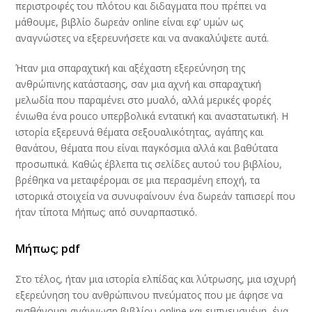
περιστροφές του πλότου και διδαγματα που πρέπει να
μάθουμε, βιβλίο δωρεάν online είναι εφ’ υμών ως
αναγνώστες να εξερευνήσετε και να ανακαλύψετε αυτά.
Ήταν μια σπαραχτική και αξέχαστη εξερεύνηση της
ανθρώπινης κατάστασης, σαν μια αχνή και σπαραχτική
μελωδία που παραμένει στο μυαλό, αλλά μερικές φορές
ένιωθα ένα pouco υπερβολικά εντατική και αναστατωτική. Η
ιστορία εξερευνά θέματα σεξουαλικότητας, αγάπης και
θανάτου, θέματα που είναι παγκόσμια αλλά και βαθύτατα
προσωπικά. Καθώς έβλεπα τις σελίδες αυτού του βιβλίου,
βρέθηκα να μεταφέρομαι σε μια περασμένη εποχή, τα
ιστορικά στοιχεία να συνυφαίνουν ένα δωρεάν ταπισερί που
ήταν τίποτα Μήπως; από συναρπαστικό.
Μήπως; pdf
Στο τέλος, ήταν μια ιστορία ελπίδας και λύτρωσης, μια ισχυρή
εξερεύνηση του ανθρώπινου πνεύματος που με άφησε να
αισθάνομαι ανάγνωση βιβλίου online και εμπνευσμένη, ένα