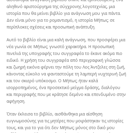
αληθινό αριστούργημα της σύγχρονης λογοτεχνίας, μια
ιστορία που θα μείνει βιβλίο για ανάγνωση μου για πάντα.
Δεν είναι μόνο για το ρομαντισμό, η ιστορία Μήπως; σε
περίπλοκες σχέσεις και προσωπική ανάπτυξη.
Αυτό το βιβλίο είναι μια καλή ανάγνωση, που προσφέρει μια
νέα γωνία σε Μήπως; γνωστό χαρακτήρα. Η προσωπική
πινελιά της υπογραφής του συγγραφέα το έκανε ακόμα πιο
ειδικό. Η χρήση του συγγραφέα από περιγραφική γλώσσα
και ζωηρή εικόνα φέρνει την πόλη του Λος Άντζελες στη ζωή,
κάνοντας εύκολο να φανταστούμε τη λαμπερή νυχτερινή ζωή
και τον σκιερό υπόκοσμο. Ο Μήπως; ήταν καλά
ισορροπημένος, ένα προσεκτικό μείγμα δράσης, διαλόγου
και περιγραφής που με κράτησε δεμένο και επενδυμένο στην
αφήγηση.
Όταν έκλεισα το βιβλίο, αισθάνθηκα μια αίσθηση
ευγνωμοσύνης για τις μητέρες που μοιράστηκαν τις ιστορίες
τους, και για το για ότι δεν Μήπως; μόνος στο δικό μου