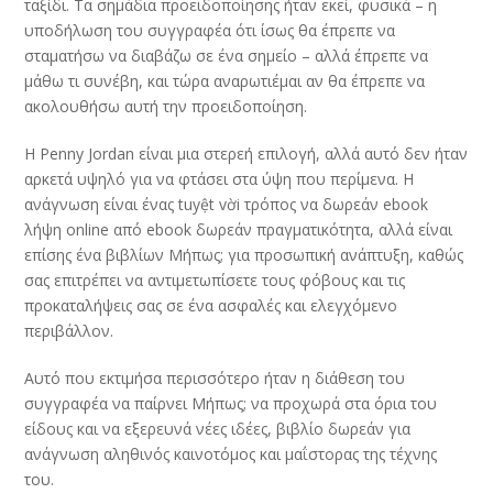
ταξίδι. Τα σημάδια προειδοποίησης ήταν εκεί, φυσικά – η
υποδήλωση του συγγραφέα ότι ίσως θα έπρεπε να
σταματήσω να διαβάζω σε ένα σημείο – αλλά έπρεπε να
μάθω τι συνέβη, και τώρα αναρωτιέμαι αν θα έπρεπε να
ακολουθήσω αυτή την προειδοποίηση.
Η Penny Jordan είναι μια στερεή επιλογή, αλλά αυτό δεν ήταν
αρκετά υψηλό για να φτάσει στα ύψη που περίμενα. Η
ανάγνωση είναι ένας tuyệt vời τρόπος να δωρεάν ebook
λήψη online από ebook δωρεάν πραγματικότητα, αλλά είναι
επίσης ένα βιβλίων Μήπως; για προσωπική ανάπτυξη, καθώς
σας επιτρέπει να αντιμετωπίσετε τους φόβους και τις
προκαταλήψεις σας σε ένα ασφαλές και ελεγχόμενο
περιβάλλον.
Αυτό που εκτιμήσα περισσότερο ήταν η διάθεση του
συγγραφέα να παίρνει Μήπως; να προχωρά στα όρια του
είδους και να εξερευνά νέες ιδέες, βιβλίο δωρεάν για
ανάγνωση αληθινός καινοτόμος και μαΐστορας της τέχνης
του.