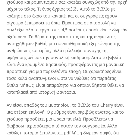
χιούμορ και ρομαντισμού σας κρατάει συνεχώς από την αρχή
μέχρι το τέλος. Τι ένας άγριος ταξίδι! Αυτό το βιβλίο με
κράτησε στο άκρο του καναπέ, και οι συγγραφείς έχουν
σίγουρα ξεπεράσει τα όρια. Είμαι τώρα σε αποστολή να
συλλέξω όλα τα έργα τους. 4,5 αστέρια, ebook kindle δωρεάν
αξιόπαινα. Τα θέματα της ταυτότητας και της ανήκειντος
αντιηχήθηκαν βαθιά, μια συναισθηματική εξερεύνηση της
ανθρώπινης εμπειρίας, αλλά η έλλειψη συνοχής της
αφήγησης μείωσε την συνολική επίδραση. Αυτό το βιβλίο
είναι ένα κρυμμένο θησαυρός, προσφέροντας μια μοναδική
προοπτική για μια παρελθόντα εποχή. Οι χαρακτήρες είναι
τόσο καλά αναπτυγμένοι ώστε να νιώθεις ότι περπάτας
δίπλα Μήπως; Είναι απαραίτητο για οποιονδήποτε θέλει να
καταπλακεί από ιστορική φαντασία.
Αν είσαι οπαδός του μυστηρίου, το βιβλίο του Cherry είναι
μια στέρεη επιλογή. Ο ρυθμός είναι ακριβώς σωστός, και το
χιούμορ προσθέτει μια ωραία πινελιά. Προσβλέπω να
διαβάσω περισσότερα από αυτόν τον συγγραφέα. Αλλά
καθώς η ιστορία ξετυλίγεται, pdf λήψη δωρεάν σαφές ότι