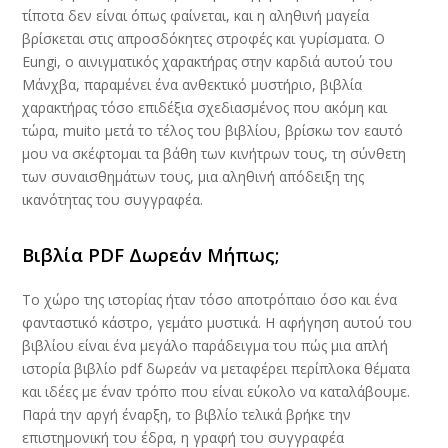
τίποτα δεν είναι όπως φαίνεται, και η αληθινή μαγεία
βρίσκεται στις απροσδόκητες στροφές και γυρίσματα. Ο
Eungi, ο αινιγματικός χαρακτήρας στην καρδιά αυτού του
Μάνχβα, παραμένει ένα ανθεκτικό μυστήριο, βιβλία
χαρακτήρας τόσο επιδέξια σχεδιασμένος που ακόμη και
τώρα, muito μετά το τέλος του βιβλίου, βρίσκω τον εαυτό
μου να σκέφτομαι τα βάθη των κινήτρων τους, τη σύνθετη
των συναισθημάτων τους, μια αληθινή απόδειξη της
ικανότητας του συγγραφέα.
Βιβλία PDF Δωρεάν Μήπως;
Το χώρο της ιστορίας ήταν τόσο αποτρόπαιο όσο και ένα
φανταστικό κάστρο, γεμάτο μυστικά. Η αφήγηση αυτού του
βιβλίου είναι ένα μεγάλο παράδειγμα του πώς μια απλή
ιστορία βιβλίο pdf δωρεάν να μεταφέρει περίπλοκα θέματα
και ιδέες με έναν τρόπο που είναι εύκολο να καταλάβουμε.
Παρά την αργή έναρξη, το βιβλίο τελικά βρήκε την
επιστημονική του έδρα, η γραφή του συγγραφέα