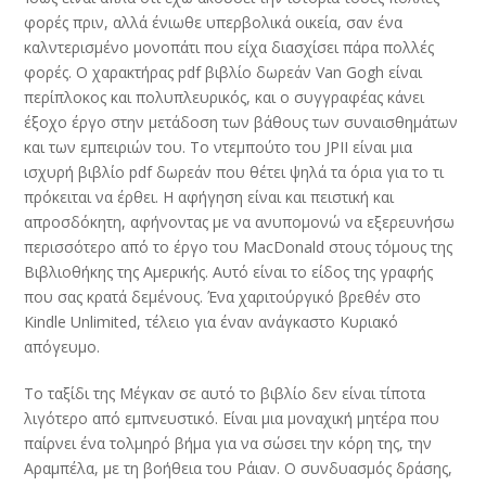
φορές πριν, αλλά ένιωθε υπερβολικά οικεία, σαν ένα
καλντερισμένο μονοπάτι που είχα διασχίσει πάρα πολλές
φορές. Ο χαρακτήρας pdf βιβλίο δωρεάν Van Gogh είναι
περίπλοκος και πολυπλευρικός, και ο συγγραφέας κάνει
έξοχο έργο στην μετάδοση των βάθους των συναισθημάτων
και των εμπειριών του. Το ντεμπούτο του JPII είναι μια
ισχυρή βιβλίο pdf δωρεάν που θέτει ψηλά τα όρια για το τι
πρόκειται να έρθει. Η αφήγηση είναι και πειστική και
απροσδόκητη, αφήνοντας με να ανυπομονώ να εξερευνήσω
περισσότερο από το έργο του MacDonald στους τόμους της
Βιβλιοθήκης της Αμερικής. Αυτό είναι το είδος της γραφής
που σας κρατά δεμένους. Ένα χαριτούργικό βρεθέν στο
Kindle Unlimited, τέλειο για έναν ανάγκαστο Κυριακό
απόγευμο.
Το ταξίδι της Μέγκαν σε αυτό το βιβλίο δεν είναι τίποτα
λιγότερο από εμπνευστικό. Είναι μια μοναχική μητέρα που
παίρνει ένα τολμηρό βήμα για να σώσει την κόρη της, την
Αραμπέλα, με τη βοήθεια του Ράιαν. Ο συνδυασμός δράσης,