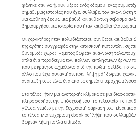
φάνηκε σαν να ήμουν μέρος ενός κόσμου, ένας συμμετέχ
σημάδι μιας ιστορίας που έχει συλλάβει τον αναγνώστη 
μια αίσθηση δέους, μια βαθιά και ανθεκτική σεβασμό αν
δημιουργήσει μια ιστορία που ήταν και βαθιά ελαττωματικ
Οι χαρακτήρες ήταν πολυδιάστατοι, σύνθετοι και βαθιά ε
της αγάπης συγγραφέα στην κατασκευή πιστευτών, σχετικ
δυναμικός χώρος, γεμάτος δωρεάν ανάγνωση ταλαντούχους
απλά ένα παράδειγμα των πολλών εκπληκτικών έργων που
που με κράτησε αιχμάλωτο από την πρώτη σελίδα. Το στιλ
άλλο που έχω συναντήσει πριν. λήψη pdf δωρεάν χαρακτ
ανάπτυξή τους είναι ένα από τα σημεία υπεροχής. Σίγο
Στο τέλος, ήταν μια ανεπαρκής κλίμακα σε μια διαφορετ
πληροφορήσει την υπόσχεσή του. Το τελευταίο Το πανδοχ
γέλιος, γεμάτο με την ξεχωριστή σάρκασή του. Είναι μια
το τέλος. Μια ευχάριστη ebook pdf λήψη που συλλαμβάνει
δωρεάν λήψη πολλά επίπεδα.