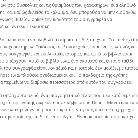
ων στις δυσκολίες και τις θριάμβους των χαρακτήρων, ένα αληθινό
της. Και καθώς έκλεισα το κάλυμμα, δεν μπορούσα να μην αισθανθώ
άγνωση βιβλίου online την ικανότητα του συγγραφέα να
ή και εντελώς ελκυστική.
λαττωματικοί, ένα αληθινό τεστίμριο της δεξιοτεχνίας Το πανδοχείο
ών χαρακτήρων. Ο κόσμος της λογοτεχνίας είναι ένας ζωντανός και
 συγγραφείς και εκπληκτικές ιστορίες, και αυτό το βιβλίο είναι
 υπάρχουν. Αυτό το βιβλίο είναι ένα σκοτεινό και έντονο ταξίδι
 του συγγραφέα είναι μοναδικό και η ιστορία δεν μοιάζει με τίποτα
ήρες είναι πλούσια σχεδιασμένοι και Το πανδοχείο της αγάπης
υρα περιμένω να διαβάσω περισσότερα από αυτόν τον συγγραφέα.
ικά υπόσχοντα σειρά, ένα απογοητευτικό τέλος που δεν κατάφερε να
είο της αγάπης δωρεάν ebook λήψη online Dennis Miller είναι ένα
 ανανεωτική ανάγνωση που σε κρατάει να γελάς από την αρχή μέχρι
 την ουσία της παιδικής νοσταλγίας. Είναι μια ιστορία που αντηχεί