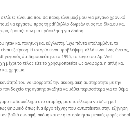
 σελίδες είναι μια που θα παραμείνει μαζί μου για μεγάλο χρονικό
οποιεί να εργαστώ προς τη pdf βιβλίο δωρεάν ενός πιο δίκαιου και
χυρά, έμοιαζε σαν μια πρόσκληση για δράση.
υ ήταν και ποιητική και εύγλωττη. Έχω πάντα απολαμβάνει τα
 είναι εξαίρεση. Η ιστορία είναι προβλέψιμη, αλλά είναι ένας άνετος,
f γεγονός ότι δημοσιεύτηκε το 1995, το έργο του Δρ. Weil
χή μέχρι το τέλος είτε το χρησιμοποιείτε ως αναφορά, η απλή και
 και χρήσιμα.
 ικανότητά του να ισορροπεί την ακαδημαϊκή αυστηρότητα με την
 πανδοχείο της αγάπης αναζητά να μάθει περισσότερα για το θέμα.
ήγορο ποδοσκάλημα στο στομάχι, με αποτέλεσμα να λήψη pdf
πως ψηφιακό όπως ένα έργο τέχνης που αντιστέκεται στην εξήγηση.
ταν βαθιά συναφή, ακόμη και αν η ιστορία ήταν μερικές φορές eboo