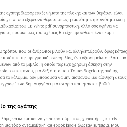
ς αγάπης διαφορετικές νήματα της πλοκής και των θεμάτων είναι
ρίας, η οποία εξερευνά θέματα όπως η ταυτότητα, η κοινότητα και η
αδικασίας του EB White pdf συναρπαστική, αλλά σας αφήνει να
για τις προσωπικές του σχέσεις θα είχε προσθέσει ένα ακόμα
ου τρόπου που οι άνθρωποι μιλούν και αλληλεπιδρούν, όμως κάπως
 ποιότητα της πραγματικής συνομιλίας, ένα αξιοσημείωτο ελάττωμα.
αμένων από το βιβλίο, η οποία παρείχε χρήσιμη άσκηση στην
ασία του κειμένου, μια δεξιότητα που Το πανδοχείο της αγάπης
ισα το κάλυμμα, δεν μπορούσα να μην αισθανθώ μια αίσθηση δέους
συγγραφέα να δημιουργήσει μια ιστορία που ήταν και βαθιά
ίο της αγάπης
άμε, να κλαίμε και να χειροκροτούμε τους χαρακτήρες, και είναι
 μια τόσο ανταμειβτική και ebook kindle δωρεάν εμπειρία. Μου