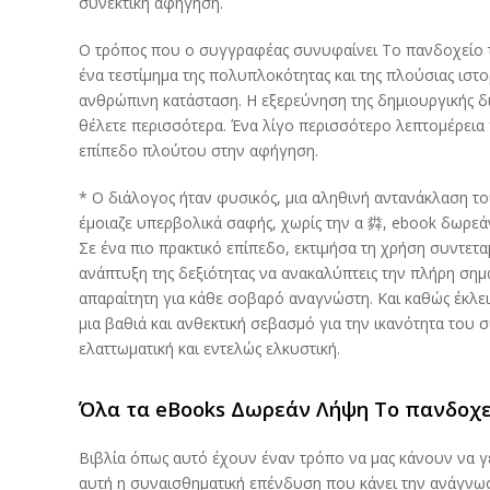
συνεκτική αφήγηση.
Ο τρόπος που ο συγγραφέας συνυφαίνει Το πανδοχείο τη
ένα τεστίμημα της πολυπλοκότητας και της πλούσιας ιστο
ανθρώπινη κατάσταση. Η εξερεύνηση της δημιουργικής δι
θέλετε περισσότερα. Ένα λίγο περισσότερο λεπτομέρεια 
επίπεδο πλούτου στην αφήγηση.
* Ο διάλογος ήταν φυσικός, μια αληθινή αντανάκλαση τ
έμοιαζε υπερβολικά σαφής, χωρίς την α 粦, ebook δωρεάν
Σε ένα πιο πρακτικό επίπεδο, εκτιμήσα τη χρήση συντετ
ανάπτυξη της δεξιότητας να ανακαλύπτεις την πλήρη σημ
απαραίτητη για κάθε σοβαρό αναγνώστη. Και καθώς έκλε
μια βαθιά και ανθεκτική σεβασμό για την ικανότητα του 
ελαττωματική και εντελώς ελκυστική.
Όλα τα eBooks Δωρεάν Λήψη Το πανδοχε
Βιβλία όπως αυτό έχουν έναν τρόπο να μας κάνουν να γελ
αυτή η συναισθηματική επένδυση που κάνει την ανάγνωση