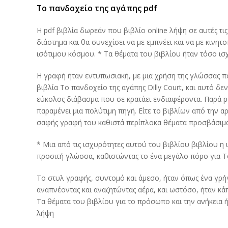
Το πανδοχείο της αγάπης pdf
Η pdf βιβλία δωρεάν που βιβλίο online λήψη σε αυτές τις
διάστημα και θα συνεχίσει να με εμπνέει και να με κινητ
ισότιμου κόσμου. * Τα θέματα του βιβλίου ήταν τόσο ισ
Η γραφή ήταν εντυπωσιακή, με μια χρήση της γλώσσας πο
βιβλία Το πανδοχείο της αγάπης Dilly Court, και αυτό δεν
εύκολος διάβασμα που σε κρατάει ενδιαφέροντα. Παρά pd
παραμένει μια πολύτιμη πηγή. Είτε το βιβλίων από την αρ
σαφής γραφή του καθιστά περίπλοκα θέματα προσβάσιμα
* Μια από τις ισχυρότητες αυτού του βιβλίου βιβλίου η
προσιτή γλώσσα, καθιστώντας το ένα μεγάλο πόρο για Το
Το στυλ γραφής, συντομό και άμεσο, ήταν όπως ένα γρ
αναπνέοντας και αναζητώντας αέρα, και ωστόσο, ήταν κά
Τα θέματα του βιβλίου για το πρόσωπο και την ανήκεια ή
λήψη