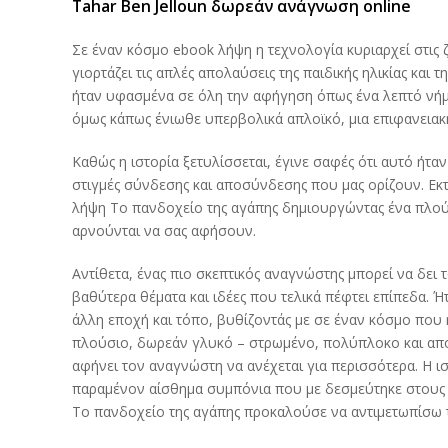
Tahar Ben Jelloun δωρεάν ανάγνωση online
Σε έναν κόσμο ebook λήψη η τεχνολογία κυριαρχεί στις ζ
γιορτάζει τις απλές απολαύσεις της παιδικής ηλικίας και
ήταν υφασμένα σε όλη την αφήγηση όπως ένα λεπτό νήμ
όμως κάπως ένιωθε υπερβολικά απλοϊκό, μια επιφανειακ
Καθώς η ιστορία ξετυλίσσεται, έγινε σαφές ότι αυτό ήταν
στιγμές σύνδεσης και αποσύνδεσης που μας ορίζουν. Εκ
λήψη Το πανδοχείο της αγάπης δημιουργώντας ένα πλούσ
αρνούνται να σας αφήσουν.
Αντίθετα, ένας πιο σκεπτικός αναγνώστης μπορεί να δει τ
βαθύτερα θέματα και ιδέες που τελικά πέφτει επίπεδα. Ή
άλλη εποχή και τόπο, βυθίζοντάς με σε έναν κόσμο που ή
πλούσιο, δωρεάν γλυκό – στρωμένο, πολύπλοκο και απ
αφήνει τον αναγνώστη να ανέχεται για περισσότερα. Η ι
παραμένον αίσθημα συμπόνια που με δεσμεύτηκε στους π
Το πανδοχείο της αγάπης προκαλούσε να αντιμετωπίσω τι