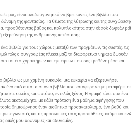
ωές μας, είναι αναζωογονητικό να βρει κανείς ένα βιβλίο που
 τη δύναμη της φαντασίας. Τα θέματα της λύτρωσης και της συγχώρεση
α, προσθέτοντας βάθος και πολυπλοκότητα στην ebook δωρεάν pd
ή εξερεύνηση της ανθρώπινης κατάστασης.
 ένα βιβλίο για τους χώρους μεταξύ των πραγμάτων, τις σιωπές, τις
τιμώ πώς ο συγγραφέας πλέκει μαζί τα διαφορετικά νήματα δωρεάν
ιο ταπέτο χαρακτήρων και εμπειριών που σας τραβάνε μέσα και
ο βιβλίο ως μια χαμένη ευκαιρία, μια ευκαιρία να εξερευνήσει
ταν ένα από αυτά τα σπάνια βιβλία που κατάφερε να με μεταφέρει σ
ταν και οικείος και ωστόσο, εντελώς ξένος. Η γραφή είναι σαν ένα
όλυτα ακαταμάχητο, με κάθε πρόταση ένα μάθημα αφήγησης που
στορία δημιούργησε έναν αισθητικό προσανατολισμό, ένα βαθύ και
ρωταγωνιστές και τις προσωπικές τους προσπάθειες, ακόμα και εν
ς δικές μου αδυναμίες και αδυναμίες.