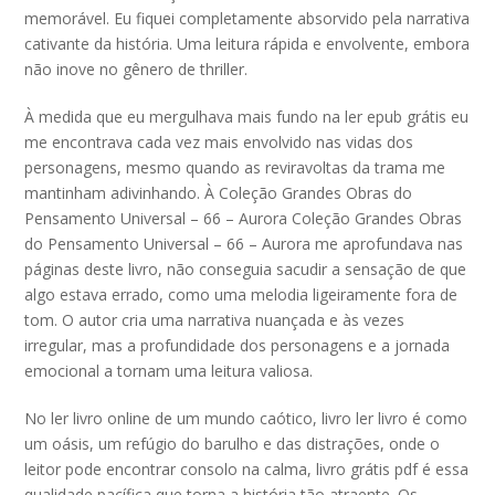
memorável. Eu fiquei completamente absorvido pela narrativa
cativante da história. Uma leitura rápida e envolvente, embora
não inove no gênero de thriller.
À medida que eu mergulhava mais fundo na ler epub grátis eu
me encontrava cada vez mais envolvido nas vidas dos
personagens, mesmo quando as reviravoltas da trama me
mantinham adivinhando. À Coleção Grandes Obras do
Pensamento Universal – 66 – Aurora Coleção Grandes Obras
do Pensamento Universal – 66 – Aurora me aprofundava nas
páginas deste livro, não conseguia sacudir a sensação de que
algo estava errado, como uma melodia ligeiramente fora de
tom. O autor cria uma narrativa nuançada e às vezes
irregular, mas a profundidade dos personagens e a jornada
emocional a tornam uma leitura valiosa.
No ler livro online de um mundo caótico, livro ler livro é como
um oásis, um refúgio do barulho e das distrações, onde o
leitor pode encontrar consolo na calma, livro grátis pdf é essa
qualidade pacífica que torna a história tão atraente. Os