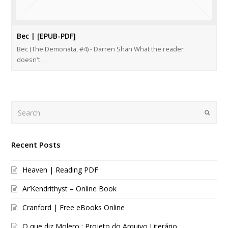
Bec | [EPUB-PDF]
Bec (The Demonata, #4) - Darren Shan What the reader
doesn't…
Search
Submi
Recent Posts
Heaven | Reading PDF
Ar’Kendrithyst – Online Book
Cranford | Free eBooks Online
O que diz Molero : Projeto do Arquivo Literário