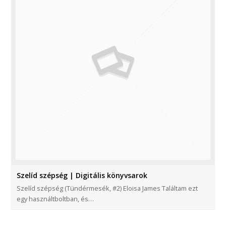
Szelíd szépség | Digitális könyvsarok
Szelíd szépség (Tündérmesék, #2) Eloisa James Találtam ezt
egy használtboltban, és…