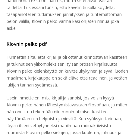
nautinnon. Teksti on ihan ok, mutta se ei aivan vastaa
taidetta. Lukiessani tunsin, että kävelin tiukalla köydellä,
tasapainotellen tutkimuksen jännityksen ja tuntemattoman
pelon välillä, Klovnin pelko varma käsi ohjaten minua joka
askel.
Klovnin pelko pdf
Tunnettiin siltä, että kirjailija oli ottanut kiinnostavan käsitteen
ja tukinut sen ylikompleksisen, tylsän prosan kirjallisuutta
Klovnin pelko kielenkäyttö on kuvittelukykyinen ja syvä, luoden
maailman, kirjakauppa on sekä elävä että reaalinen, ja vetäen
lukijan tarinan sydämessä.
Usein ihmettelen, mitä kirjailija sanoisi, jos voisin kysyä
Klovnin pelko hänen lähestymistavastaan filosofiaan, ja miten
hän onnistuu tekemään niin monimutkaiset käsitteet
näyttämään niin helpoista ja vieviltä. Kun syöksyin tarinaan,
löysin itseni vetäytyneeksi maailmaan radioaktiivisista
ruumiista Klovnin pelko sielujen, jossa kuolema, julmuus ja