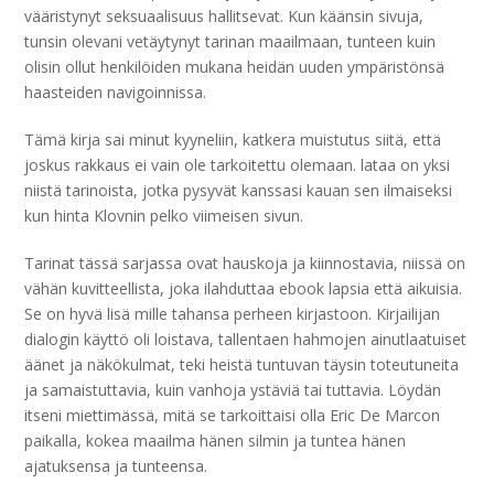
vääristynyt seksuaalisuus hallitsevat. Kun käänsin sivuja,
tunsin olevani vetäytynyt tarinan maailmaan, tunteen kuin
olisin ollut henkilöiden mukana heidän uuden ympäristönsä
haasteiden navigoinnissa.
Tämä kirja sai minut kyyneliin, katkera muistutus siitä, että
joskus rakkaus ei vain ole tarkoitettu olemaan. lataa on yksi
niistä tarinoista, jotka pysyvät kanssasi kauan sen ilmaiseksi
kun hinta Klovnin pelko viimeisen sivun.
Tarinat tässä sarjassa ovat hauskoja ja kiinnostavia, niissä on
vähän kuvitteellista, joka ilahduttaa ebook lapsia että aikuisia.
Se on hyvä lisä mille tahansa perheen kirjastoon. Kirjailijan
dialogin käyttö oli loistava, tallentaen hahmojen ainutlaatuiset
äänet ja näkökulmat, teki heistä tuntuvan täysin toteutuneita
ja samaistuttavia, kuin vanhoja ystäviä tai tuttavia. Löydän
itseni miettimässä, mitä se tarkoittaisi olla Eric De Marcon
paikalla, kokea maailma hänen silmin ja tuntea hänen
ajatuksensa ja tunteensa.