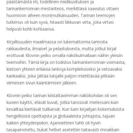
päästämästä irti, todellinen mielikuvituksen ja
tarinankerronnan mestariteos, merkittävä saavutus ottaen
huomioon aiheen monimutkaisuuden. Tarinan teemojen
tutkimus oli kuin syvä, hitaasti liikkuvan virta, joka virtasi
helposti kohti kohtaansa.
Kirjallisuuden maailmassa on lukemattomia tarinoita
rakkaudesta, ilmaiset ja pelastuksesta, mutta jotkut kirjat
erottuvat Klovnin pelko omalla näkökulmallaan näihin yleisiin
teemoihin. Tämä kirja on todistus tarinankerronnan voimasta,
kietoen yhteen erilaisia lankoja kompleksiseksi ja vetoavaksi
kankaaksi, joka jättää lukijalle paljon mietittävää pitkään
viimeisen sivun kääntämisen jälkeen.
Klovnin pelko tarinan kiistattavimman näkökohdan oli sen
kuvien käyttö, elävät kuvat, jotka tanssivat mielessäni kuin
kesäiltaa kiertävät tulikarvat. Kun luen kirjailijan kokemuksista
hengellisistä opettajista ja globaaleista johtajista, tajuan
kaiken yhteydenpidon. Ajanvietteen tahti oli hyvin
tasapainotettu, tiukat hetket asetettiin taitavasti rinnakkain