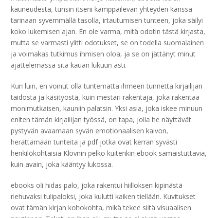
kauneudesta, tunsin itseni kamppailevan yhteyden kanssa
tarinaan syvemmällä tasolla, irtautumisen tunteen, joka säilyi
koko lukemisen ajan. En ole varma, mitä odotin tästä kirjasta,
mutta se varmasti ylitti odotukset, se on todella suomalainen
ja voimakas tutkimus ihmisen oloa, ja se on jättänyt minut
ajattelemassa sitä kauan lukuun asti.
Kun luin, en voinut olla tuntematta ihmeen tunnetta kirjailijan
taidosta ja käsityöstä, kuin mestari rakentaja, joka rakentaa
monimutkaisen, kauniin palatsin. Yksi asia, joka iskee minuun
eniten tämän kirjailijan työssä, on tapa, jolla he näyttävät
pystyvän avaamaan syvän emotionaalisen kaivon,
herättämään tunteita ja pdf jotka ovat kerran syvästi
henkilökohtaisia Klovnin pelko kuitenkin ebook samaistuttavia,
kuin avain, joka kääntyy lukossa.
ebooks oli hidas palo, joka rakentui hiilloksen kipinästä
riehuvaksi tulipaloksi, joka kulutti kaiken tiellään. Kuvitukset
ovat tämän kirjan kohokohta, mikä tekee siitä visuaalisen