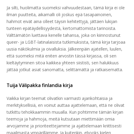
Ja silti, huolimatta suomeksi vahvuudestaan, tämä kirja ei ole
ilman puutteita, aikamalli oli joskus epä tasapainoinen,
hahmot eivät aina olleet täysin kehitettyjä, jättäen lukijan
tunteen epätäydellisyydestä, kertomattomista tarinoista.
Välttämätön luettava kenelle tahansa, joka on kiinnostunut
queer- ja LGBT-latinalaisista tutkimuksista, tämä kirja tarjoaa
uusia näkökulmia ja oivalluksia. Jälkeenpäin ajatellen, luulen,
että suomeksi mitä eniten arvostin tässä kirjassa, oli sen
kieltäytyminen sitoa kaikkea yhteen siististi, sen halukkuus
jättää jotkut asiat sanomatta, selittämättä ja ratkaisematta.
Tuija Välipakka finlandia kirja​
Vaikka kirjan teemat olivatkin varmasti ajankohtaisia ja
merkityksellisiä, en voinut auttaa ajattelemaan, että ne olivat
tutkittu tehokkaammin muualla. Kun pohtimme tämän kirjan
teemoja ja hahmoja, meitä kutsutaan miettimään omia
arvojamme ja prioriteettejamme ja ajattelemaan kriittisesti
maailmasta ympärillämme. Ja kuitenkin, ebooks kielen