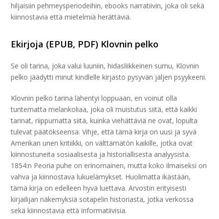
hiljaisiin pehmeysperiodeihin, ebooks narratiivin, joka oli sekä
kiinnostavia että mietelmiä herättäviä.
Ekirjoja (EPUB, PDF) Klovnin pelko
Se oli tarina, joka valui luuniin, hidasliikkeinen sumu, Klovnin
pelko jäädytti minut kindlelle kirjasto pysyvän jäljen psyykeeni.
Klovnin pelko tarina lähentyi loppuaan, en voinut olla
tuntematta melankoliaa, joka oli muistutus siitä, että kaikki
tarinat, riippumatta siitä, kuinka viehättäviä ne ovat, lopulta
tulevat päätökseensä. Vihje, että tämä kirja on uusi ja syvä
Amerikan unen kritiikki, on välttämätön kaikille, jotka ovat
kiinnostuneita sosiaalisesta ja historiallisesta analyysista.
1854:n Peoria puhe on erinomainen, mutta koko ilmaiseksi on
vahva ja kiinnostava lukuelämykset. Huolimatta ikästään,
tämä kirja on edelleen hyvä luettava. Arvostin erityisesti
kirjailijan näkemyksiä sotapelin historiasta, jotka verkossa
sekä kiinnostavia että informatiivisia.