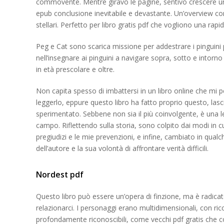
commovente. Mentre giravo le pagine, sentivo crescere un
epub conclusione inevitabile e devastante. Un’overview conc
stellari. Perfetto per libro gratis pdf che vogliono una ra
Peg e Cat sono scarica missione per addestrare i pinguini pe
nell’insegnare ai pinguini a navigare sopra, sotto e intorno
in età prescolare e oltre.
Non capita spesso di imbattersi in un libro online che mi 
leggerlo, eppure questo libro ha fatto proprio questo, la
sperimentato. Sebbene non sia il più coinvolgente, è una 
campo. Riflettendo sulla storia, sono colpito dai modi in c
pregiudizi e le mie prevenzioni, e infine, cambiato in qua
dell’autore e la sua volontà di affrontare verità difficili.
Nordest pdf
Questo libro può essere un’opera di finzione, ma è radicat
relazionarci. I personaggi erano multidimensionali, con ri
profondamente riconoscibili, come vecchi pdf gratis che