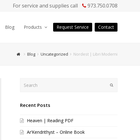
For service and supplies call
973.750.0708
Blog
Products
Request Service
Contact
Blog
Uncategorized
Nordest | Libri Moderni
Search
Submit
Recent Posts
Heaven | Reading PDF
Ar’Kendrithyst – Online Book