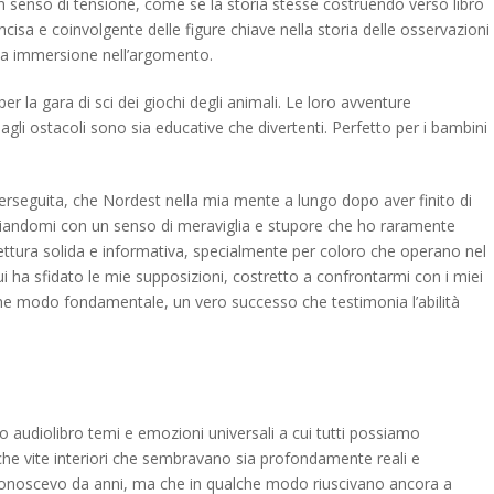
 senso di tensione, come se la storia stesse costruendo verso libro
isa e coinvolgente delle figure chiave nella storia delle osservazioni
pida immersione nell’argomento.
r la gara di sci dei giochi degli animali. Le loro avventure
 agli ostacoli sono sia educative che divertenti. Perfetto per i bambini
perseguita, che Nordest nella mia mente a lungo dopo aver finito di
sciandomi con un senso di meraviglia e stupore che ho raramente
lettura solida e informativa, specialmente per coloro che operano nel
ui ha sfidato le mie supposizioni, costretto a confrontarmi con i miei
lche modo fondamentale, un vero successo che testimonia l’abilità
o audiolibro temi e emozioni universali a cui tutti possiamo
cche vite interiori che sembravano sia profondamente reali e
 conoscevo da anni, ma che in qualche modo riuscivano ancora a