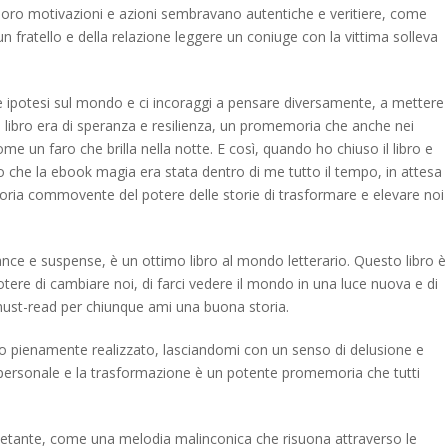
e loro motivazioni e azioni sembravano autentiche e veritiere, come
un fratello e della relazione leggere un coniuge con la vittima solleva
e ipotesi sul mondo e ci incoraggi a pensare diversamente, a mettere
l libro era di speranza e resilienza, un promemoria che anche nei
un faro che brilla nella notte. E così, quando ho chiuso il libro e
to che la ebook magia era stata dentro di me tutto il tempo, in attesa
ia commovente del potere delle storie di trasformare e elevare noi
ance e suspense, è un ottimo libro al mondo letterario. Questo libro è
ere di cambiare noi, di farci vedere il mondo in una luce nuova e di
n must-read per chiunque ami una buona storia.
tato pienamente realizzato, lasciandomi con un senso di delusione e
 personale e la trasformazione è un potente promemoria che tutti
nquietante, come una melodia malinconica che risuona attraverso le