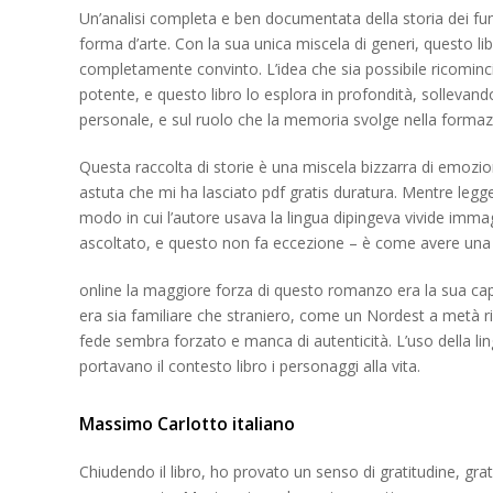
Un’analisi completa e ben documentata della storia dei fu
forma d’arte. Con la sua unica miscela di generi, questo li
completamente convinto. L’idea che sia possibile ricominc
potente, e questo libro lo esplora in profondità, sollevando 
personale, e sul ruolo che la memoria svolge nella formaz
Questa raccolta di storie è una miscela bizzarra di emozioni,
astuta che mi ha lasciato pdf gratis duratura. Mentre legg
modo in cui l’autore usava la lingua dipingeva vivide immag
ascoltato, e questo non fa eccezione – è come avere una 
online la maggiore forza di questo romanzo era la sua ca
era sia familiare che straniero, come un Nordest a metà ric
fede sembra forzato e manca di autenticità. L’uso della lin
portavano il contesto libro i personaggi alla vita.
Massimo Carlotto italiano
Chiudendo il libro, ho provato un senso di gratitudine, gra