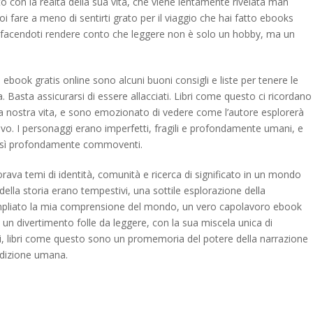
 con la realtà della sua vita, che viene lentamente rivelata man
oi fare a meno di sentirti grato per il viaggio che hai fatto ebooks
a, facendoti rendere conto che leggere non è solo un hobby, ma un
ebook gratis online sono alcuni buoni consigli e liste per tenere le
Basta assicurarsi di essere allacciati. Libri come questo ci ricordano
lla nostra vita, e sono emozionato di vedere come l’autore esplorerà
vo. I personaggi erano imperfetti, fragili e profondamente umani, e
, così profondamente commoventi.
orava temi di identità, comunità e ricerca di significato in un mondo
 della storia erano tempestivi, una sottile esplorazione della
ampliato la mia comprensione del mondo, un vero capolavoro ebook
lo un divertimento folle da leggere, con la sua miscela unica di
libri come questo sono un promemoria del potere della narrazione
ndizione umana.