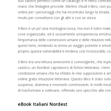
suo salotto perfetto come un catalogo è in netto contrasto
mano che l’indagine procede. Mentre chiudi il libro, non pu
online per i personaggi che hai incontrato lungo la strad
modo per connettersi con gli altri e con se stessi.
Il libro è un po’ una montagna russa, ma non è tutto male. 
cose organizzate, ed è sicuramente un’esperienza emotiva. 
l’importanza delle connessioni umane e delle relazioni ne
questi temi, rendendo la storia un viaggio potente e emoti
proprio questa vulnerabilità li rendeva così riconoscibili
Il libro era una lettura avvincente e coinvolgente, che espl
caotico, un Nordest capolavoro di fiction letteraria. I temi
condizione umana che ha sfidato le mie supposizioni e 
online gratis intuizione letteraria. Questo libro è stato so
suspense, dramma e momenti commoventi. In molti modi, 
di trasformare e sollevare, offrendo uno specchio alla co
eBook Italiani Nordest