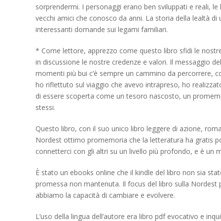
sorprendermi. I personaggi erano ben sviluppati e reali, l
vecchi amici che conosco da anni. La storia della lealtà di 
interessanti domande sui legami familiari.
* Come lettore, apprezzo come questo libro sfidi le nostr
in discussione le nostre credenze e valori. Il messaggio de
momenti più bui c’è sempre un cammino da percorrere, come 
ho riflettuto sul viaggio che avevo intrapreso, ho realizza
di essere scoperta come un tesoro nascosto, un promemor
stessi.
Questo libro, con il suo unico libro leggere di azione, rom
Nordest ottimo promemoria che la letteratura ha gratis pot
connetterci con gli altri su un livello più profondo, e è u
È stato un ebooks online che il kindle del libro non sia s
promessa non mantenuta. Il focus del libro sulla Nordest
abbiamo la capacità di cambiare e evolvere.
L’uso della lingua dell’autore era libro pdf evocativo e i