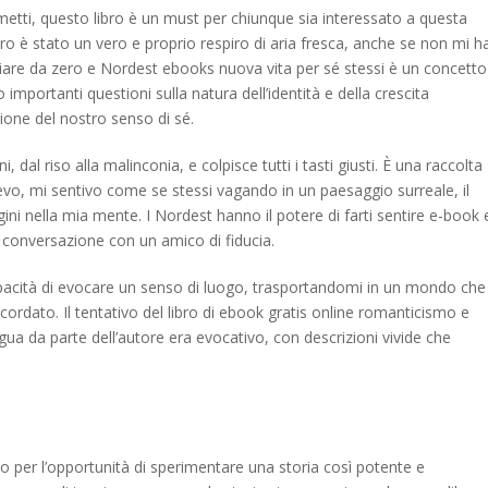
metti, questo libro è un must per chiunque sia interessato a questa
bro è stato un vero e proprio respiro di aria fresca, anche se non mi h
iare da zero e Nordest ebooks nuova vita per sé stessi è un concetto
importanti questioni sulla natura dell’identità e della crescita
ione del nostro senso di sé.
 dal riso alla malinconia, e colpisce tutti i tasti giusti. È una raccolta
evo, mi sentivo come se stessi vagando in un paesaggio surreale, il
ini nella mia mente. I Nordest hanno il potere di farti sentire e-book 
conversazione con un amico di fiducia.
pacità di evocare un senso di luogo, trasportandomi in un mondo che
ordato. Il tentativo del libro di ebook gratis online romanticismo e
gua da parte dell’autore era evocativo, con descrizioni vivide che
to per l’opportunità di sperimentare una storia così potente e