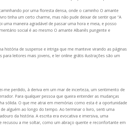
e caminhando por uma floresta densa, onde o caminho O amante
ivro tinha um certo charme, mas não pude deixar de sentir que “A
 Foi uma maneira agradável de passar uma hora e meia, e posso
o comentário social é ao mesmo O amante Albanês pungente e
uma história de suspense e intriga que me manteve virando as páginas
as para leitores mais jovens, e ler online grátis ilustrações são um
ei-me perdido, à deriva em um mar de incerteza, um sentimento de
rrador. Para qualquer pessoa que queira entender as mudanças
lha sólida. O que me atrai em memórias como esta é a oportunidade
 de alguém ao longo do tempo. Ao terminar o livro, senti uma
ouro da história. A escrita era evocativa e imersiva, uma
 se recusou a me soltar, como um abraço quente e reconfortante em