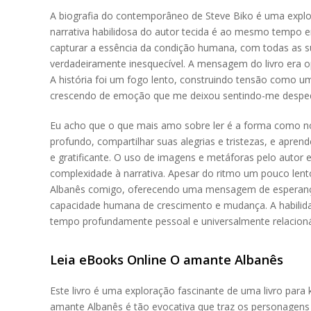
A biografia do contemporâneo de Steve Biko é uma explo
narrativa habilidosa do autor tecida é ao mesmo tempo en
capturar a essência da condição humana, com todas as s
verdadeiramente inesquecível. A mensagem do livro era 
A história foi um fogo lento, construindo tensão como
crescendo de emoção que me deixou sentindo-me despeda
Eu acho que o que mais amo sobre ler é a forma como n
profundo, compartilhar suas alegrias e tristezas, e apren
e gratificante. O uso de imagens e metáforas pelo autor 
complexidade à narrativa. Apesar do ritmo um pouco len
Albanês comigo, oferecendo uma mensagem de esperança
capacidade humana de crescimento e mudança. A habilid
tempo profundamente pessoal e universalmente relacionáv
Leia eBooks Online O amante Albanês
Este livro é uma exploração fascinante de uma livro par
amante Albanês é tão evocativa que traz os personagens