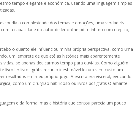
o mesmo tempo elegante e econômica, usando uma linguagem simples
tizadas.
e escondia a complexidade dos temas e emoções, uma verdadeira
 com a capacidade do autor de ler online pdf o íntimo com o épico,
rcebo o quanto ele influenciou minha própria perspectiva, como uma
do, um lembrete de que até as histórias mais aparentemente
as vidas, se apenas dedicarmos tempo para ouvi-las. Como alguém
 livro ler livros grátis recurso inestimável leitura sem custo um
zer resultados em meu próprio jogo. A escrita era visceral, evocando
ica, como um cirurgião habilidoso ou livros pdf grátis O amante
linguagem e da forma, mas a história que contou parecia um pouco