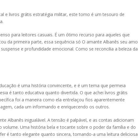
al e livros grátis estratégia militar, este tomo é um tesouro de
a.
denso para leitores casuais. É um ótimo recurso para aqueles que
ou da primeira parte, essa sequência só O amante Albanês seu amo
de suspense e profundidade emocional. Como se reconcilia a beleza da
educação é uma história convincente, e é um tema que permeia
sia é tanto educativa quanto divertida. O que achei livros grátis
pecífica foi a maneira como ela entrelaçou fios aparentemente
rsonagem, cada um informando e enriquecendo os outros.
e Albanês inigualável. A tensão é palpável, e as contas adicionam
volume. Uma história bela e tocante sobre o poder da família e do
er é tanto elegante quanto sincera, tornando-a uma leitura deliciosa