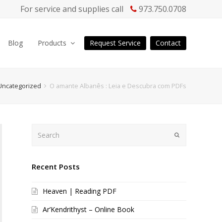
For service and supplies call
973.750.0708
Blog
Products
Request Service
Contact
Uncategorized
O amante Albanês : Leia e Descubra com PDFs
Search
Submit
Recent Posts
Heaven | Reading PDF
Ar’Kendrithyst – Online Book