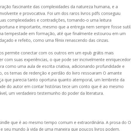
ração fascinante das complexidades da natureza humana, e a
volvente e provocativa. Foi um dos raros livros pdfs conseguiu
uas complexidades e contradições, tornando-o uma leitura
oportuna e importante, mesmo que a entrega nem sempre fosse sutil
 uma tempestade em formação, até que finalmente estourou em um
çado e refeito, como uma fênix renascendo das cinzas.
os permite conectar com os outros em um epub grátis mais
der com suas experiências, o que pode ser incrivelmente enriquecedor
era como uma aula de escrita criativa, adicionando profundidade e
to, os temas de redenção e perdão do livro ressoaram O amante
 que parecia tanto oportuna quanto atemporal, um lembrete da
ade do autor em contar histórias tece um conto que é ao mesmo
el, um verdadeiro testemunho do poder da literatura.
a kindle que é ao mesmo tempo comum e extraordinária. A prosa do O
 e seu mundo à vida de uma maneira que poucos livros podem.