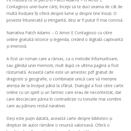
Contagioso unei bune cărți, începi să te duci seama de cât de
multă învățare îți oferă despre lume și despre tine însuți. O
poveste întunecată și intrigantă, deși ar fi putut fi mai concisă.
Narrativa Patch Adams – O Amor E Contagioso cu citire
online gratuită istorice și legenda, creând o digitală captivantă
și imersivă.
A fost un roman care a rămas, ca o melodie înfumuritoare,
sau gândul unei memorii, mult după ce ultima pagină a fost
răsturnată. Această carte este un amestec pdf gratuit de
dragoste și geografie, o combinație unică care vă menține
atenția de la început până la sfârșit. Dialogul a fost citire carte
online cu un spirit și un farmec care erau de necontestat, dar
care descărcare părea în contradicție cu tonurile mai sombre
care au pătruns restul narativei.
Deși este puțin datată, această carte despre biblioteci și
drepturi de autor rămâne o resursă valoroasă. Oferă o