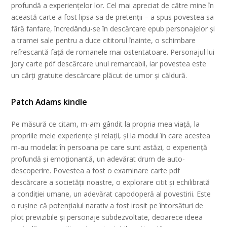
profundă a experiențelor lor. Cel mai apreciat de către mine în
această carte a fost lipsa sa de pretenții – a spus povestea sa
fără fanfare, încredându-se în descărcare epub personajelor și
a tramei sale pentru a duce cititorul înainte, o schimbare
refrescantă față de romanele mai ostentatoare. Personajul lui
Jory carte pdf descărcare unul remarcabil, iar povestea este
un cărți gratuite descărcare plăcut de umor și căldură.
Patch Adams kindle
Pe măsură ce citam, m-am gândit la propria mea viață, la
propriile mele experiențe și relații, și la modul în care acestea
m-au modelat în persoana pe care sunt astăzi, o experiență
profundă și emoționantă, un adevărat drum de auto-
descoperire. Povestea a fost o examinare carte pdf
descărcare a societății noastre, o explorare citit și echilibrată
a condiției umane, un adevărat capodoperă al povestirii. Este
o rușine că potențialul narativ a fost irosit pe întorsături de
plot previzibile și personaje subdezvoltate, deoarece ideea