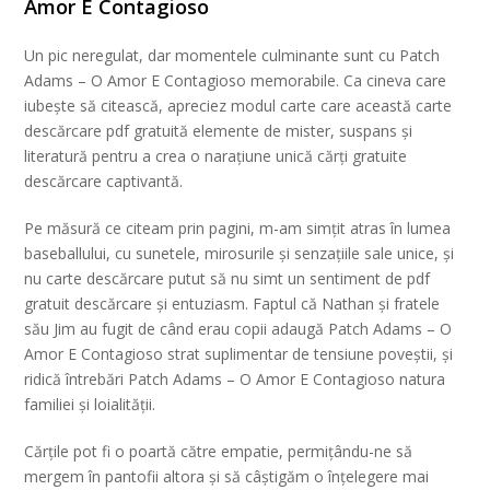
Amor E Contagioso
Un pic neregulat, dar momentele culminante sunt cu Patch
Adams – O Amor E Contagioso memorabile. Ca cineva care
iubește să citească, apreciez modul carte care această carte
descărcare pdf gratuită elemente de mister, suspans și
literatură pentru a crea o narațiune unică cărți gratuite
descărcare captivantă.
Pe măsură ce citeam prin pagini, m-am simțit atras în lumea
baseballului, cu sunetele, mirosurile și senzațiile sale unice, și
nu carte descărcare putut să nu simt un sentiment de pdf
gratuit descărcare și entuziasm. Faptul că Nathan și fratele
său Jim au fugit de când erau copii adaugă Patch Adams – O
Amor E Contagioso strat suplimentar de tensiune poveștii, și
ridică întrebări Patch Adams – O Amor E Contagioso natura
familiei și loialității.
Cărțile pot fi o poartă către empatie, permițându-ne să
mergem în pantofii altora și să câștigăm o înțelegere mai