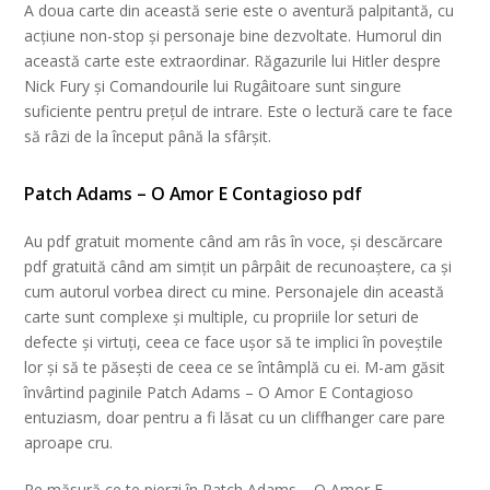
A doua carte din această serie este o aventură palpitantă, cu
acțiune non-stop și personaje bine dezvoltate. Humorul din
această carte este extraordinar. Răgazurile lui Hitler despre
Nick Fury și Comandourile lui Rugâitoare sunt singure
suficiente pentru prețul de intrare. Este o lectură care te face
să râzi de la început până la sfârșit.
Patch Adams – O Amor E Contagioso pdf
Au pdf gratuit momente când am râs în voce, și descărcare
pdf gratuită când am simțit un pârpâit de recunoaștere, ca și
cum autorul vorbea direct cu mine. Personajele din această
carte sunt complexe și multiple, cu propriile lor seturi de
defecte și virtuți, ceea ce face ușor să te implici în poveștile
lor și să te păsești de ceea ce se întâmplă cu ei. M-am găsit
învârtind paginile Patch Adams – O Amor E Contagioso
entuziasm, doar pentru a fi lăsat cu un cliffhanger care pare
aproape cru.
Pe măsură ce te pierzi în Patch Adams – O Amor E