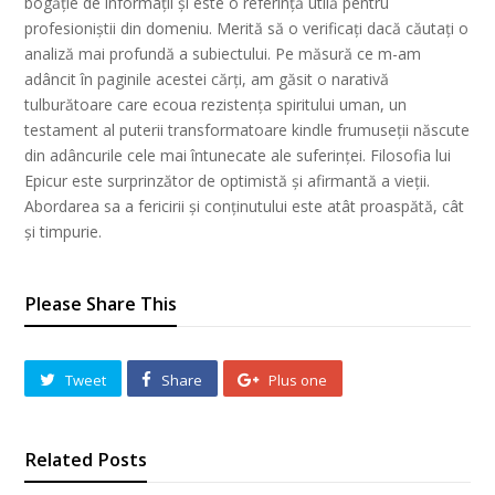
bogăție de informații și este o referință utilă pentru
profesioniștii din domeniu. Merită să o verificați dacă căutați o
analiză mai profundă a subiectului. Pe măsură ce m-am
adâncit în paginile acestei cărți, am găsit o narativă
tulburătoare care ecoua rezistența spiritului uman, un
testament al puterii transformatoare kindle frumuseții născute
din adâncurile cele mai întunecate ale suferinței. Filosofia lui
Epicur este surprinzător de optimistă și afirmantă a vieții.
Abordarea sa a fericirii și conținutului este atât proaspătă, cât
și timpurie.
Please Share This
Tweet
Share
Plus one
Related Posts