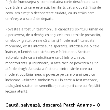
față de frumusețea și complexitatea carte descărcare ca o
operă de artă care este atât familiară, cât și ciudată, însă de
ceva, am simțit o deconectare ciudată, ca un străin care
urmărește o scenă de departe.
Povestea a fost un testimoniu al capacității spiritului uman de
a persevera, de a depăși chiar și cele mai temibile provocări,
un ebook gratuit online că chiar și în cele mai întunecate
momente, există întotdeauna speranță, întotdeauna o cale
înainte, o lumină care strălucește în întuneric. Scriitura
autorului este ca o îmbrățișare caldă într-o zi rece,
reconfortantă și liniștitoare, și asta face ca povestea să fie
atât de dragă. Aceasta a fost una dintre cărțile care au
modelat copilăria mea, o poveste pe care o amintesc cu
încântare. Utilizarea simbolismului în carte a fost izbitoare,
adăugând straturi de semnificație narațiunii care au răsplătit
lectura atentă.
Caută, salvează, descarcă Patch Adams – O