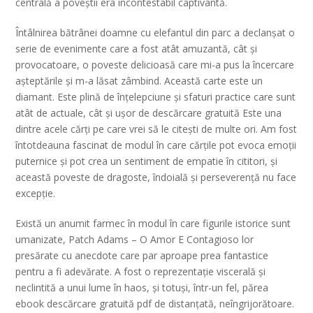
centrală a poveștii era incontestabil captivantă.
Întâlnirea bătrânei doamne cu elefantul din parc a declanșat o
serie de evenimente care a fost atât amuzantă, cât și
provocatoare, o poveste delicioasă care mi-a pus la încercare
așteptările și m-a lăsat zâmbind. Această carte este un
diamant. Este plină de înțelepciune și sfaturi practice care sunt
atât de actuale, cât și ușor de descărcare gratuită Este una
dintre acele cărți pe care vrei să le citești de multe ori. Am fost
întotdeauna fascinat de modul în care cărțile pot evoca emoții
puternice și pot crea un sentiment de empatie în cititori, și
această poveste de dragoste, îndoială și perseverență nu face
excepție.
Există un anumit farmec în modul în care figurile istorice sunt
umanizate, Patch Adams – O Amor E Contagioso lor
presărate cu anecdote care par aproape prea fantastice
pentru a fi adevărate. A fost o reprezentație viscerală și
neclintită a unui lume în haos, și totuși, într-un fel, părea
ebook descărcare gratuită pdf de distanțată, neîngrijorătoare.