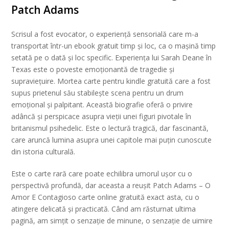
Patch Adams
Scrisul a fost evocator, o experiență sensorială care m-a
transportat într-un ebook gratuit timp și loc, ca o mașină timp
setată pe o dată și loc specific. Experiența lui Sarah Deane în
Texas este o poveste emoționantă de tragedie și
supraviețuire. Mortea carte pentru kindle gratuită care a fost
supus prietenul său stabilește scena pentru un drum
emoțional și palpitant. Această biografie oferă o privire
adâncă și perspicace asupra vieții unei figuri pivotale în
britanismul psihedelic. Este o lectură tragică, dar fascinantă,
care aruncă lumina asupra unei capitole mai puțin cunoscute
din istoria culturală.
Este o carte rară care poate echilibra umorul ușor cu o
perspectivă profundă, dar aceasta a reușit Patch Adams – O
Amor E Contagioso carte online gratuită exact asta, cu o
atingere delicată și practicată. Când am răsturnat ultima
pagină, am simțit o senzație de minune, o senzație de uimire