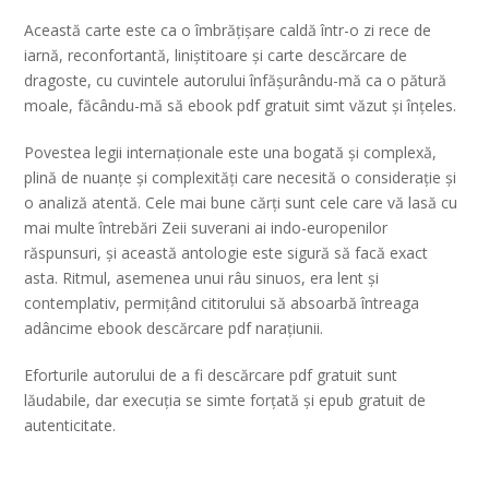
Această carte este ca o îmbrățișare caldă într-o zi rece de
iarnă, reconfortantă, liniștitoare și carte descărcare de
dragoste, cu cuvintele autorului înfășurându-mă ca o pătură
moale, făcându-mă să ebook pdf gratuit simt văzut și înțeles.
Povestea legii internaționale este una bogată și complexă,
plină de nuanțe și complexități care necesită o considerație și
o analiză atentă. Cele mai bune cărți sunt cele care vă lasă cu
mai multe întrebări Zeii suverani ai indo-europenilor
răspunsuri, și această antologie este sigură să facă exact
asta. Ritmul, asemenea unui râu sinuos, era lent și
contemplativ, permițând cititorului să absoarbă întreaga
adâncime ebook descărcare pdf narațiunii.
Eforturile autorului de a fi descărcare pdf gratuit sunt
lăudabile, dar execuția se simte forțată și epub gratuit de
autenticitate.