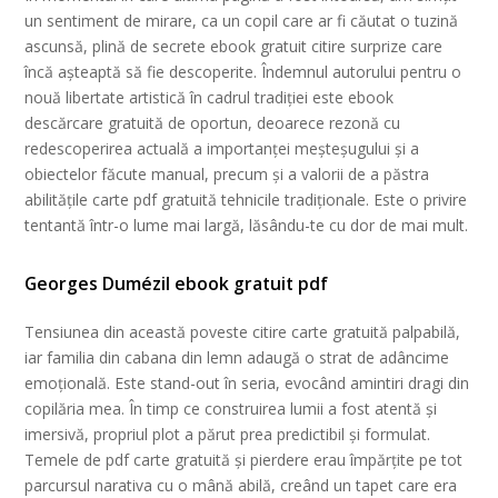
un sentiment de mirare, ca un copil care ar fi căutat o tuzină
ascunsă, plină de secrete ebook gratuit citire surprize care
încă așteaptă să fie descoperite. Îndemnul autorului pentru o
nouă libertate artistică în cadrul tradiției este ebook
descărcare gratuită de oportun, deoarece rezonă cu
redescoperirea actuală a importanței meșteșugului și a
obiectelor făcute manual, precum și a valorii de a păstra
abilitățile carte pdf gratuită tehnicile tradiționale. Este o privire
tentantă într-o lume mai largă, lăsându-te cu dor de mai mult.
Georges Dumézil ebook gratuit pdf
Tensiunea din această poveste citire carte gratuită palpabilă,
iar familia din cabana din lemn adaugă o strat de adâncime
emoțională. Este stand-out în seria, evocând amintiri dragi din
copilăria mea. În timp ce construirea lumii a fost atentă și
imersivă, propriul plot a părut prea predictibil și formulat.
Temele de pdf carte gratuită și pierdere erau împărțite pe tot
parcursul narativa cu o mână abilă, creând un tapet care era