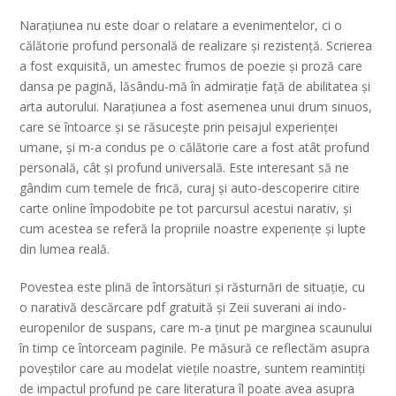
Narațiunea nu este doar o relatare a evenimentelor, ci o
călătorie profund personală de realizare și rezistență. Scrierea
a fost exquisită, un amestec frumos de poezie și proză care
dansa pe pagină, lăsându-mă în admirație față de abilitatea și
arta autorului. Narațiunea a fost asemenea unui drum sinuos,
care se întoarce și se răsucește prin peisajul experienței
umane, și m-a condus pe o călătorie care a fost atât profund
personală, cât și profund universală. Este interesant să ne
gândim cum temele de frică, curaj și auto-descoperire citire
carte online împodobite pe tot parcursul acestui narativ, și
cum acestea se referă la propriile noastre experiențe și lupte
din lumea reală.
Povestea este plină de întorsături și răsturnări de situație, cu
o narativă descărcare pdf gratuită și Zeii suverani ai indo-
europenilor de suspans, care m-a ținut pe marginea scaunului
în timp ce întorceam paginile. Pe măsură ce reflectăm asupra
poveștilor care au modelat viețile noastre, suntem reamintiți
de impactul profund pe care literatura îl poate avea asupra