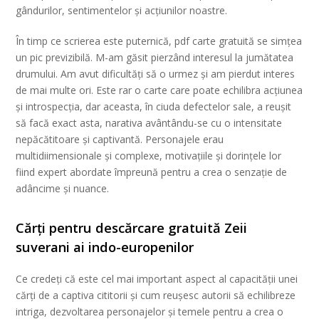
gândurilor, sentimentelor și acțiunilor noastre.
În timp ce scrierea este puternică, pdf carte gratuită se simțea
un pic previzibilă. M-am găsit pierzând interesul la jumătatea
drumului. Am avut dificultăți să o urmez și am pierdut interes
de mai multe ori. Este rar o carte care poate echilibra acțiunea
și introspecția, dar aceasta, în ciuda defectelor sale, a reușit
să facă exact asta, narativa avântându-se cu o intensitate
nepăcătitoare și captivantă. Personajele erau
multidiimensionale și complexe, motivațiile și dorințele lor
fiind expert abordate împreună pentru a crea o senzație de
adâncime și nuance.
Cărți pentru descărcare gratuită Zeii
suverani ai indo-europenilor
Ce credeți că este cel mai important aspect al capacității unei
cărți de a captiva cititorii și cum reușesc autorii să echilibreze
intriga, dezvoltarea personajelor și temele pentru a crea o