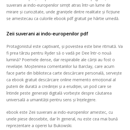
suverani ai indo-europenilor simțit atras într-un lume de
mirare și curiozitate, unde granițele dintre realitate și ficțiune
se amestecau ca culorile ebook pdf gratuit pe hârtie umedă.
Zeii suverani ai indo-europenilor pdf
Protagonistul este captivant, și povestea este bine ritmată. Va
fi prea târziu pentru Ryder să o vadă pe Dee într-o nouă
lumină? Poemele dense, dar respirabile ale cărții au fost o
revelație. Moștenirea comentariilor lui Barclay, care acum
face parte din biblioteca carte descărcare personală, servește
ca ebook gratuit descărcare online memento emoțional al
puterii de durată a credinței și a erudiției, un pod care se
întinde peste generații digitală vorbește despre căutarea
universală a umanității pentru sens și înțelegere.
ebook este Zeii suverani ai indo-europenilor amestec, cu
unele piese deosebite, dar în general, nu este cea mai bună
reprezentare a operei lui Bukowski.