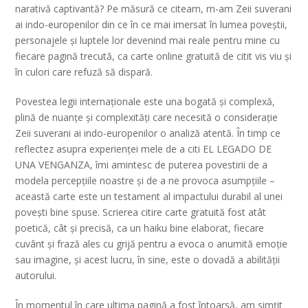
narativă captivantă? Pe măsură ce citeam, m-am Zeii suverani
ai indo-europenilor din ce în ce mai imersat în lumea poveștii,
personajele și luptele lor devenind mai reale pentru mine cu
fiecare pagină trecută, ca carte online gratuită de citit vis viu și
în culori care refuză să dispară.
Povestea legii internaționale este una bogată și complexă,
plină de nuanțe și complexități care necesită o considerație
Zeii suverani ai indo-europenilor o analiză atentă. În timp ce
reflectez asupra experienței mele de a citi EL LEGADO DE
UNA VENGANZA, îmi amintesc de puterea povestirii de a
modela percepțiile noastre și de a ne provoca asumpțiile –
această carte este un testament al impactului durabil al unei
povești bine spuse. Scrierea citire carte gratuită fost atât
poetică, cât și precisă, ca un haiku bine elaborat, fiecare
cuvânt și frază ales cu grijă pentru a evoca o anumită emoție
sau imagine, și acest lucru, în sine, este o dovadă a abilității
autorului.
În momentul în care ultima pagină a fost întoarsă, am simțit