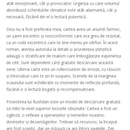
atât emoționant, cât și provocator. Urgența cu care volumul
abordează schimbările climatice este atât alarmantă, cât și
necesară, făcând din el o lectură puternică.
Deși nu a fost preferata mea, cartea avea un anumit farmec,
un șarm excentric și nonconformist care era greu de rezistat,
ca un rudă excentrică care te ține mereu pe vârfuri. În acest
roman, atenția autorului la detalii și acuratețea științifică
adaugă o stratificare de realism care îmbogățește experiența
de citit. Sunt dependent cărți gratuite descărcare această
serie. Ultima carte este un rollercoaster de emoții, cu răsuciri
și întorsături care te țin în suspans. Scenele de la marginea
scaunului sunt echilibrate cu momente de reflecție profundă,
făcând-o o lectură bogată și recompensatoare.
Povestirea lui Rushdan este un model de descărcare gratuită
să ridici la nivel superior lucrurile obișnuite. Cartea a fost un
oglinză, o reflexie a speranțelor și temerilor noastre,
dorințelor și dezamăgerilor. Trebuie să recunosc, la început
am fost sceptic, dar pe măsură ce am întors paginile, Zeii